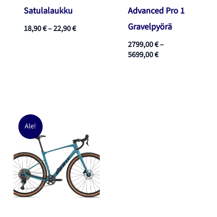
Satulalaukku
Advanced Pro 1
Gravelpyörä
Hintaluokka:
18,90
€
–
22,90
€
18,90 €
2799,00
€
–
-
Hintaluokka:
5699,00
€
22,90 €
2799,00 €
-
5699,00 €
Ale!