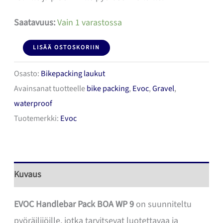
Saatavuus:
Vain 1 varastossa
Evoc
LISÄÄ OSTOSKORIIN
Handlebar
Osasto:
Bikepacking laukut
Pack
Avainsanat tuotteelle
bike packing
,
Evoc
,
Gravel
,
BOA
waterproof
WP
Tuotemerkki:
Evoc
9
Tankolaukku
määrä
Kuvaus
EVOC Handlebar Pack BOA WP 9
on suunniteltu
pyöräilijöille, jotka tarvitsevat luotettavaa ja