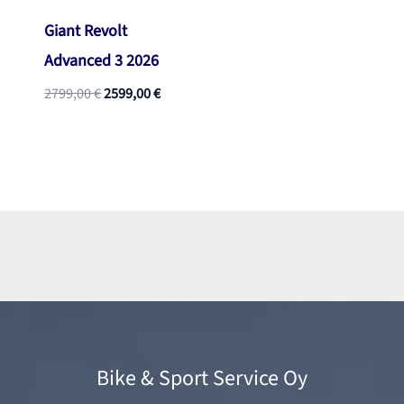
Giant Revolt
Advanced 3 2026
Alkuperäinen
Nykyinen
2799,00
€
2599,00
€
hinta
hinta
oli:
on:
2799,00 €.
2599,00 €.
Bike & Sport Service Oy