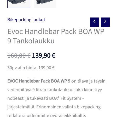
Bikepacking laukut
Evoc Handlebar Pack BOA WP
9 Tankolaukku
Alkuperäinen
Nykyinen
160,00
€
139,90
€
hinta
hinta
30pv alin hinta:
139,90
€
.
oli:
on:
EVOC Handlebar Pack BOA WP 9
on tilava ja täysin
vedenpitävä 9 litran tankolaukku, joka kiinnittyy
160,00 €.
139,90 €.
nopeasti ja tukevasti BOA® Fit System -
järjestelmällä. Erinomainen valinta bikepacking-
retkille ja pidemmille pyöräseikkailuille.