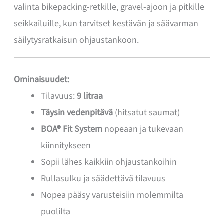
valinta bikepacking-retkille, gravel-ajoon ja pitkille
seikkailuille, kun tarvitset kestävän ja säävarman
säilytysratkaisun ohjaustankoon.
Ominaisuudet:
Tilavuus:
9 litraa
Täysin vedenpitävä
(hitsatut saumat)
BOA® Fit System
nopeaan ja tukevaan
kiinnitykseen
Sopii lähes kaikkiin ohjaustankoihin
Rullasulku ja säädettävä tilavuus
Nopea pääsy varusteisiin molemmilta
puolilta