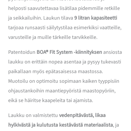
helposti saavutettavaa lisätilaa pidemmille retkille
ja seikkailuihin. Laukun tilava
9 litran kapasiteetti
tarjoaa runsaasti säilytystilaa esimerkiksi vaatteille,
varusteille ja muille tärkeille tarvikkeille.
Patentoidun
BOA® Fit System -kiinnityksen
ansiosta
laukku on erittäin nopea asentaa ja pysyy tukevasti
paikallaan myös epätasaisessa maastossa.
Muotoilu on optimoitu sopimaan kaiken tyyppisiin
ohjaustankoihin maantiepyöristä maastopyöriin,
eikä se häiritse kaapeleita tai ajamista.
Laukku on valmistettu
vedenpitävästä, likaa
hylkivästä ja kulutusta kestävästä materiaalista
, ja