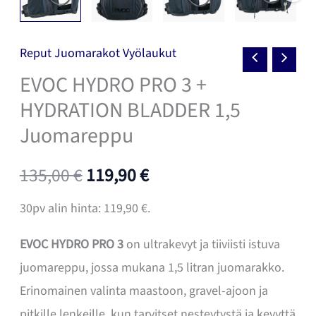
Reput Juomarakot Vyölaukut
EVOC HYDRO PRO 3 +
HYDRATION BLADDER 1,5
Juomareppu
Alkuperäinen
Nykyinen
135,00
€
119,90
€
hinta
hinta
30pv alin hinta:
119,90
€
.
oli:
on:
EVOC HYDRO PRO 3
on ultrakevyt ja tiiviisti istuva
juomareppu, jossa mukana 1,5 litran juomarakko.
135,00 €.
119,90 €.
Erinomainen valinta maastoon, gravel-ajoon ja
pitkille lenkeille, kun tarvitset nesteytystä ja kevyttä