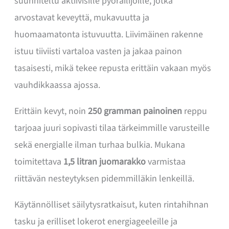
suunniteltu aktiivisille pyöräilijöille, jotka
arvostavat keveyttä, mukavuutta ja
huomaamatonta istuvuutta. Liivimäinen rakenne
istuu tiiviisti vartaloa vasten ja jakaa painon
tasaisesti, mikä tekee repusta erittäin vakaan myös
vauhdikkaassa ajossa.
Erittäin kevyt, noin
250 gramman painoinen
reppu
tarjoaa juuri sopivasti tilaa tärkeimmille varusteille
sekä energialle ilman turhaa bulkia. Mukana
toimitettava
1,5 litran juomarakko
varmistaa
riittävän nesteytyksen pidemmilläkin lenkeillä.
Käytännölliset säilytysratkaisut, kuten rintahihnan
tasku ja erilliset lokerot energiageeleille ja