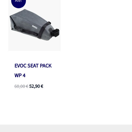
Ale!
EVOC SEAT PACK
WP 4
Alkuperäinen
Nykyinen
60,00
€
52,90
€
hinta
hinta
oli:
on:
60,00 €.
52,90 €.