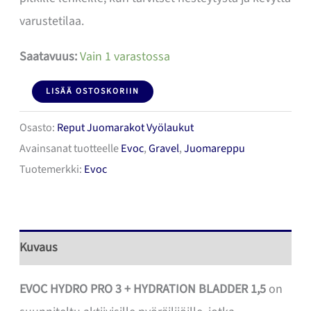
varustetilaa.
Saatavuus:
Vain 1 varastossa
EVOC
LISÄÄ OSTOSKORIIN
HYDRO
Osasto:
Reput Juomarakot Vyölaukut
PRO
Avainsanat tuotteelle
Evoc
,
Gravel
,
Juomareppu
3
Tuotemerkki:
Evoc
+
HYDRATION
BLADDER
Kuvaus
1,5
Juomareppu
EVOC HYDRO PRO 3 + HYDRATION BLADDER 1,5
on
määrä