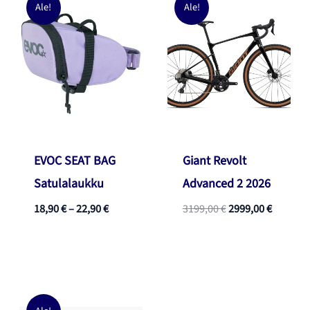
Ale!
Ale!
EVOC SEAT BAG
Giant Revolt
Satulalaukku
Advanced 2 2026
Hintaluokka:
Alkuperäinen
Nykyine
18,90
€
–
22,90
€
3199,00
€
2999,00
€
18,90 €
hinta
hinta
-
oli:
on:
22,90 €
3199,00 €.
2999,00 