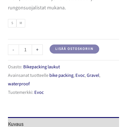
rungonsuojalistat mukana.
S
M
EVOC
-
+
LISÄÄ OSTOSKORIIN
MULTI
Osasto:
Bikepacking laukut
FRAME
Avainsanat tuotteelle
bike packing
,
Evoc
,
Gravel
,
PACK
waterproof
WP
Tuotemerkki:
Evoc
Runkolaukku
määrä
Kuvaus