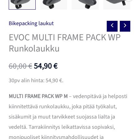
Bikepacking laukut
EVOC MULTI FRAME PACK WP
Runkolaukku
Alkuperäinen
Nykyinen
60,00
€
54,90
€
hinta
hinta
30pv alin hinta:
54,90
€
.
oli:
on:
MULTI FRAME PACK WP M
– vedenpitävä ja helposti
kiinnitettävä runkolaukku, joka pitää työkalut,
60,00 €.
54,90 €.
sisäkumit ja muut tarvikkeet suojassa lialta ja
vedeltä. Tarrakiinnitys leikattavissa sopivaksi,
monipuoliset kiinnitysmahdollisuudet ja