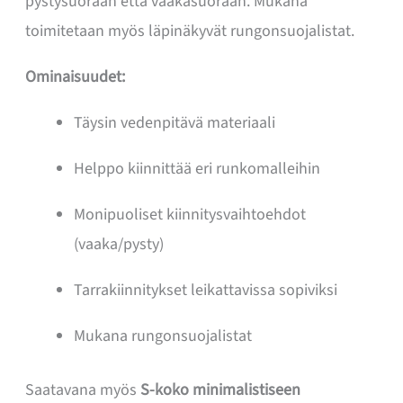
pystysuoraan että vaakasuoraan. Mukana
toimitetaan myös läpinäkyvät rungonsuojalistat.
Ominaisuudet:
Täysin vedenpitävä materiaali
Helppo kiinnittää eri runkomalleihin
Monipuoliset kiinnitysvaihtoehdot
(vaaka/pysty)
Tarrakiinnitykset leikattavissa sopiviksi
Mukana rungonsuojalistat
Saatavana myös
S-koko minimalistiseen