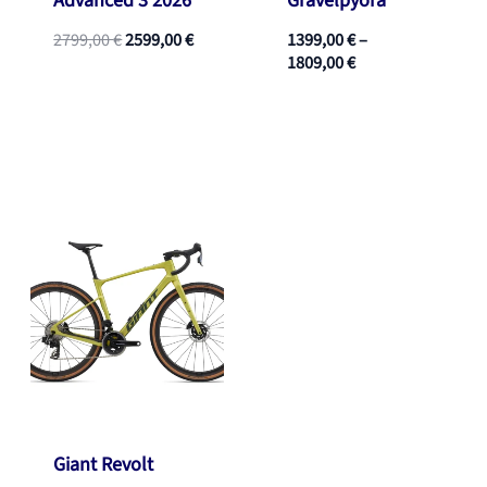
Advanced 3 2026
Gravelpyörä
Alkuperäinen
Nykyinen
2799,00
€
2599,00
€
1399,00
€
–
hinta
hinta
Hintaluokka:
1809,00
€
oli:
on:
1399,00 €
2799,00 €.
2599,00 €.
-
1809,00 €
Giant Revolt