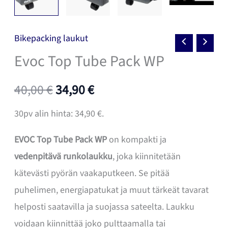
Bikepacking laukut
Evoc Top Tube Pack WP
Alkuperäinen
Nykyinen
40,00
€
34,90
€
hinta
hinta
30pv alin hinta:
34,90
€
.
oli:
on:
EVOC Top Tube Pack WP
on kompakti ja
vedenpitävä runkolaukku
, joka kiinnitetään
40,00 €.
34,90 €.
kätevästi pyörän vaakaputkeen. Se pitää
puhelimen, energiapatukat ja muut tärkeät tavarat
helposti saatavilla ja suojassa sateelta. Laukku
voidaan kiinnittää joko pulttaamalla tai