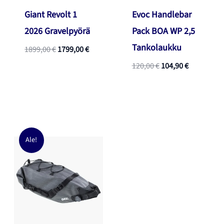
Giant Revolt 1
Evoc Handlebar
2026 Gravelpyörä
Pack BOA WP 2,5
Tankolaukku
Alkuperäinen
Nykyinen
1899,00
€
1799,00
€
hinta
hinta
Alkuperäinen
Nykyinen
120,00
€
104,90
€
oli:
on:
hinta
hinta
1899,00 €.
1799,00 €.
oli:
on:
120,00 €.
104,90 €.
Ale!