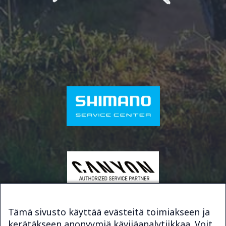
Tämä sivusto käyttää evästeitä toimiakseen ja
kerätäkseen anonyymiä kävijäanalytiikkaa. Voit