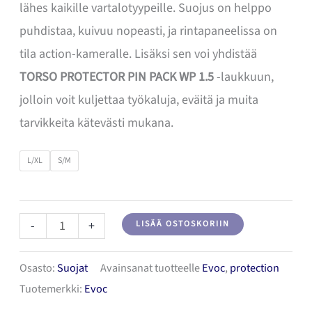
lähes kaikille vartalotyypeille. Suojus on helppo
puhdistaa, kuivuu nopeasti, ja rintapaneelissa on
tila action-kameralle. Lisäksi sen voi yhdistää
TORSO PROTECTOR PIN PACK WP 1.5
-laukkuun,
jolloin voit kuljettaa työkaluja, eväitä ja muita
tarvikkeita kätevästi mukana.
L/XL
S/M
EVOC
-
+
LISÄÄ OSTOSKORIIN
Torso
Osasto:
Suojat
Avainsanat tuotteelle
Evoc
,
protection
Protector
Tuotemerkki:
Evoc
Ylävartalosuoja