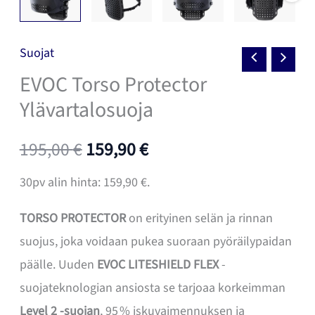
Suojat
EVOC Torso Protector
Ylävartalosuoja
Alkuperäinen
Nykyinen
195,00
€
159,90
€
hinta
hinta
30pv alin hinta:
159,90
€
.
oli:
on:
TORSO PROTECTOR
on erityinen selän ja rinnan
suojus, joka voidaan pukea suoraan pyöräilypaidan
195,00 €.
159,90 €.
päälle. Uuden
EVOC LITESHIELD FLEX
-
suojateknologian ansiosta se tarjoaa korkeimman
Level 2 -suojan
, 95 % iskuvaimennuksen ja