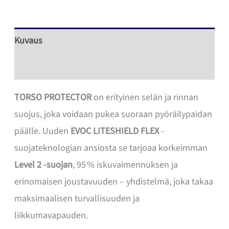
määrä
Kuvaus
Lisätiedot
TORSO PROTECTOR
on erityinen selän ja rinnan
suojus, joka voidaan pukea suoraan pyöräilypaidan
päälle. Uuden
EVOC LITESHIELD FLEX
-
suojateknologian ansiosta se tarjoaa korkeimman
Level 2 -suojan
, 95 % iskuvaimennuksen ja
erinomaisen joustavuuden – yhdistelmä, joka takaa
maksimaalisen turvallisuuden ja
liikkumavapauden.