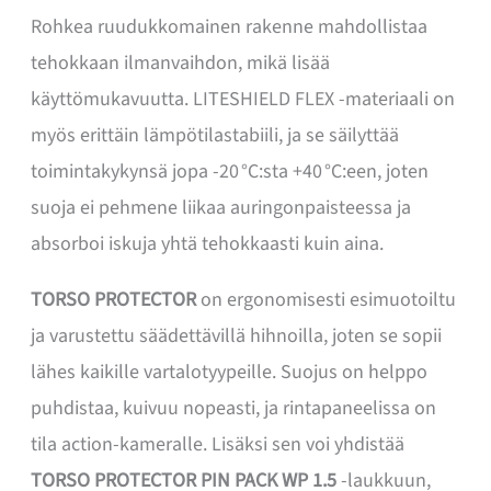
Rohkea ruudukkomainen rakenne mahdollistaa
tehokkaan ilmanvaihdon, mikä lisää
käyttömukavuutta. LITESHIELD FLEX -materiaali on
myös erittäin lämpötilastabiili, ja se säilyttää
toimintakykynsä jopa -20 °C:sta +40 °C:een, joten
suoja ei pehmene liikaa auringonpaisteessa ja
absorboi iskuja yhtä tehokkaasti kuin aina.
TORSO PROTECTOR
on ergonomisesti esimuotoiltu
ja varustettu säädettävillä hihnoilla, joten se sopii
lähes kaikille vartalotyypeille. Suojus on helppo
puhdistaa, kuivuu nopeasti, ja rintapaneelissa on
tila action-kameralle. Lisäksi sen voi yhdistää
TORSO PROTECTOR PIN PACK WP 1.5
-laukkuun,