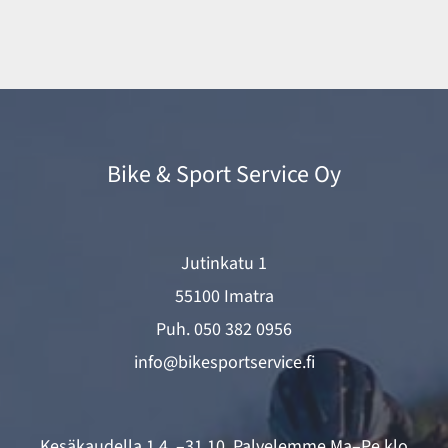
Bike & Sport Service Oy
Jutinkatu 1
55100 Imatra
Puh.
050 382 0956
info@bikesportservice.fi
Kesäkaudella 1.4. –31.10. Palvelemme Ma–Pe klo