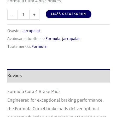
Formula Cura 4 disc brakes.
Formula
-
+
LISÄÄ OSTOSKORIIN
Cura
Osasto:
Jarrupalat
4
Avainsanat tuotteelle
Formula
,
jarrupalat
jarrupalat,
Tuotemerkki:
Formula
Organic
määrä
Kuvaus
Formula Cura 4 Brake Pads
Engineered for exceptional braking performance,
the Formula Cura 4 brake pads deliver optimal