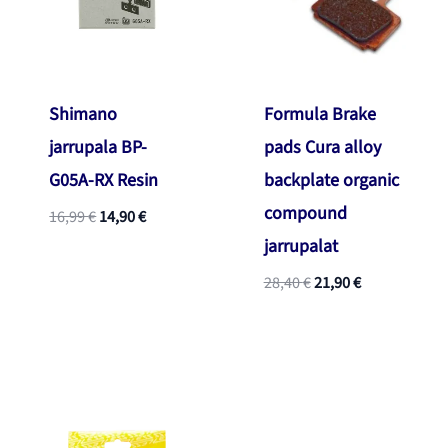
Shimano
Formula Brake
jarrupala BP-
pads Cura alloy
G05A-RX Resin
backplate organic
compound
Alkuperäinen
Nykyinen
16,99
€
14,90
€
hinta
hinta
jarrupalat
oli:
on:
16,99 €.
14,90 €.
Alkuperäinen
Nykyinen
28,40
€
21,90
€
hinta
hinta
oli:
on:
28,40 €.
21,90 €.