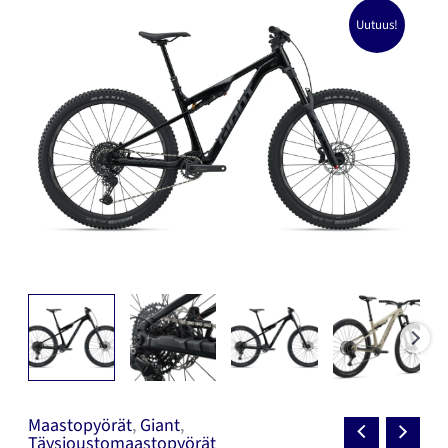
Uutuus!
Maastopyörät
,
Giant
,
Täysjoustomaastopyörät