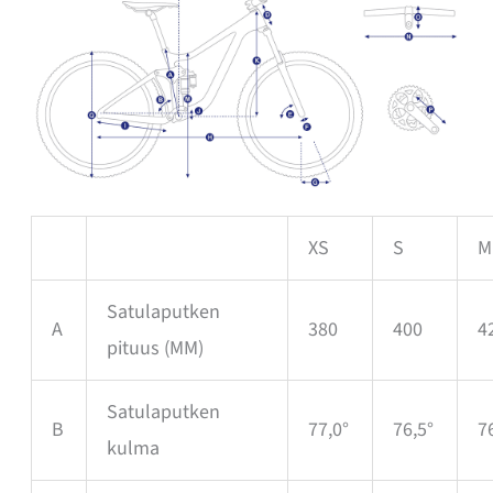
XS
S
M
Satulaputken
A
380
400
4
pituus
(MM)
Satulaputken
B
77,0°
76,5°
7
kulma