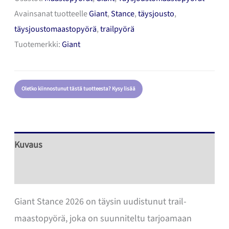
Avainsanat tuotteelle
Giant
,
Stance
,
täysjousto
,
Täysjoustomaastopyörä
täysjoustomaastopyörä
,
trailpyörä
määrä
Tuotemerkki:
Giant
Oletko kiinnostunut tästä tuotteesta? Kysy lisää
Kuvaus
Lisätiedot
Giant Stance 2026 on täysin uudistunut trail-
maastopyörä, joka on suunniteltu tarjoamaan