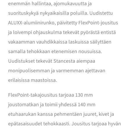
enemmän hallintaa, ajomukavuutta ja
suorituskykyä nykyaikaisilla poluilla. Uudistettu
ALUXX-alumiinirunko, päivitetty FlexPoint-jousitus
ja loivempi ohjauskulma tekevät pyörästä entistä
vakaamman vauhdikkaissa laskuissa säilyttäen
samalla tehokkaan etenemisen nousuissa.
Uudistukset tekevät Stancesta aiempaa
monipuolisemman ja varmemman ajettavan
erilaisissa maastoissa.
FlexPoint-takajousitus tarjoaa 130 mm
joustomatkan ja toimii yhdessä 140 mm
etuhaarukan kanssa pehmentäen juuret, kivet ja
epätasaisuudet tehokkaasti. Jousitus tarjoaa hyvän