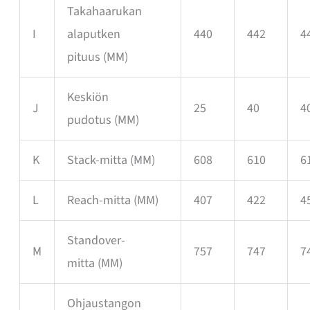
Takahaarukan
I
alaputken
440
442
4
pituus
(MM)
Keskiön
J
25
40
4
pudotus
(MM)
K
Stack-mitta
(MM)
608
610
6
L
Reach-mitta
(MM)
407
422
4
Standover-
M
757
747
7
mitta
(MM)
Ohjaustangon