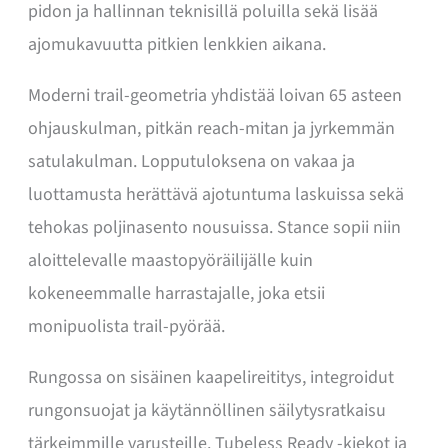
pidon ja hallinnan teknisillä poluilla sekä lisää
ajomukavuutta pitkien lenkkien aikana.
Moderni trail-geometria yhdistää loivan 65 asteen
ohjauskulman, pitkän reach-mitan ja jyrkemmän
satulakulman. Lopputuloksena on vakaa ja
luottamusta herättävä ajotuntuma laskuissa sekä
tehokas poljinasento nousuissa. Stance sopii niin
aloittelevalle maastopyöräilijälle kuin
kokeneemmalle harrastajalle, joka etsii
monipuolista trail-pyörää.
Rungossa on sisäinen kaapelireititys, integroidut
rungonsuojat ja käytännöllinen säilytysratkaisu
tärkeimmille varusteille. Tubeless Ready -kiekot ja