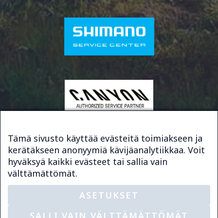
Tämä sivusto käyttää evästeitä toimiakseen ja
kerätäkseen anonyymiä kävijäanalytiikkaa. Voit
© 2026 Bike & Sport Service
hyväksyä kaikki evästeet tai sallia vain
Sivuston toteutus
Digimys Oy
välttämättömät.
ASETUKSET
SALLI VAIN VÄLTTÄMÄTTÖMÄT