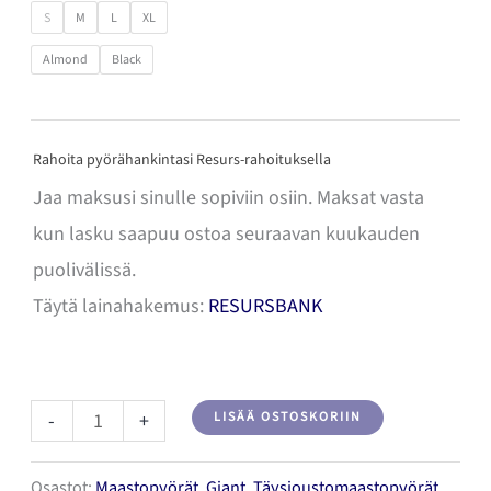
S
M
L
XL
Almond
Black
Rahoita pyörähankintasi Resurs-rahoituksella
Jaa maksusi sinulle sopiviin osiin. Maksat vasta
kun lasku saapuu ostoa seuraavan kuukauden
puolivälissä.
Täytä lainahakemus:
RESURSBANK
Giant
-
+
LISÄÄ OSTOSKORIIN
Stance
Osastot:
Maastopyörät
,
Giant
,
Täysjoustomaastopyörät
2026