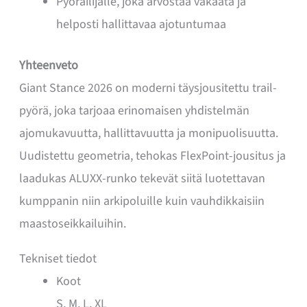
Pyöräilijälle, joka arvostaa vakaata ja
helposti hallittavaa ajotuntumaa
Yhteenveto
Giant Stance 2026 on moderni täysjousitettu trail-
pyörä, joka tarjoaa erinomaisen yhdistelmän
ajomukavuutta, hallittavuutta ja monipuolisuutta.
Uudistettu geometria, tehokas FlexPoint-jousitus ja
laadukas ALUXX-runko tekevät siitä luotettavan
kumppanin niin arkipoluille kuin vauhdikkaisiin
maastoseikkailuihin.
Tekniset tiedot
Koot
S, M, L, XL