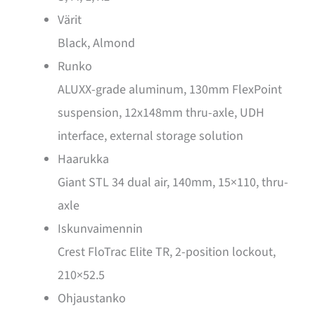
Värit
Black, Almond
Runko
ALUXX-grade aluminum, 130mm FlexPoint
suspension, 12x148mm thru-axle, UDH
interface, external storage solution
Haarukka
Giant STL 34 dual air, 140mm, 15×110, thru-
axle
Iskunvaimennin
Crest FloTrac Elite TR, 2-position lockout,
210×52.5
Ohjaustanko