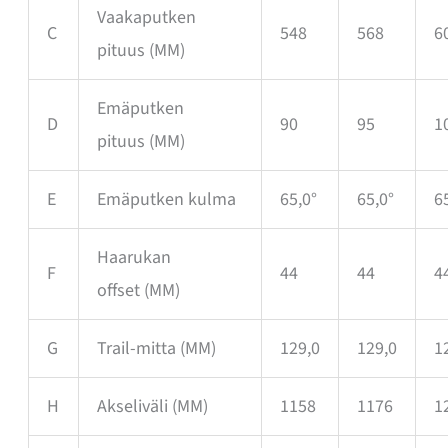
Vaakaputken
C
548
568
6
pituus
(MM)
Emäputken
D
90
95
1
pituus
(MM)
E
Emäputken kulma
65,0°
65,0°
6
Haarukan
F
44
44
4
offset
(MM)
G
Trail-mitta
(MM)
129,0
129,0
1
H
Akseliväli
(MM)
1158
1176
1