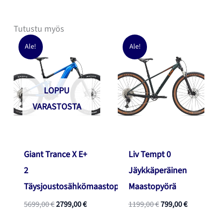
Tutustu myös
Ale!
Ale!
LOPPU
VARASTOSTA
Giant Trance X E+
Liv Tempt 0
2
Jäykkäperäinen
Täysjoustosähkömaastopyörä
Maastopyörä
Alkuperäinen
Nykyinen
Alkuperäinen
Nykyinen
5699,00
€
2799,00
€
1199,00
€
799,00
€
hinta
hinta
hinta
hinta