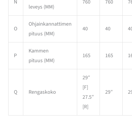
N
760
760
7
leveys
(MM)
Ohjainkannattimen
O
40
40
4
pituus
(MM)
Kammen
P
165
165
1
pituus
(MM)
29″
[F]
Q
Rengaskoko
29″
2
27.5″
[R]