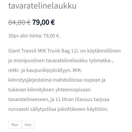
tavaratelinelaukku
Alkuperäinen
Nykyinen
84,00
€
79,00
€
hinta
hinta
30pv alin hinta:
79,00
€
.
oli:
on:
Giant Transit MIK Trunk Bag 11L on käytännöllinen
ja monipuolinen tavaratelinelaukku työmatka-,
84,00 €.
79,00 €.
retki- ja kaupunkipyöräilyyn. MIK-
kiinnitysjärjestelmä mahdollistaa nopean ja
tukevan kiinnityksen yhteensopivaan
tavaratelineeseen, ja 11 litran tilavuus tarjoaa
runsaasti säilytystilaa päivittäiseen käyttöön.
Blue
Grey