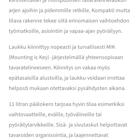
kiinnitettävän ja monipuolisen tavaratelinelaukun
arjen ajoihin ja pidemmille retkille. Kompakti mutta
tilava rakenne tekee siitä erinomaisen vaihtoehdon
työmatkoille, asiointiin ja vapaa-ajan pyöräilyyn.
Laukku kiinnittyy nopeasti ja turvallisesti MIK
(Mounting is Key) -järjestelmällä yhteensopivaan
tavaratelineeseen. Kiinnitys on vakaa myös
epätasaisilla alustoilla, ja laukku voidaan irrottaa
helposti mukaan otettavaksi pysähdysten aikana.
11 litran päälokero tarjoaa hyvin tilaa esimerkiksi
vaihtovaatteille, eväille, työvälineille tai
pyöräilytarvikkeille. Sisä- ja sivutaskut helpottavat
tavaroiden organisointia, ja laajennettavat