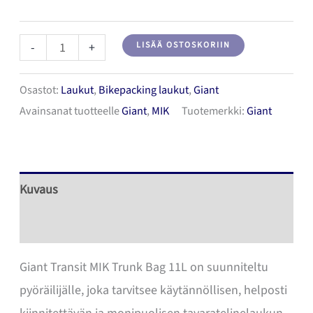
Giant
-
+
LISÄÄ OSTOSKORIIN
Transit
Osastot:
Laukut
,
Bikepacking laukut
,
Giant
Mik
Avainsanat tuotteelle
Giant
,
MIK
Tuotemerkki:
Giant
Trunk
Bag
11L
tavaratelinelaukku
Kuvaus
määrä
Lisätiedot
Giant Transit MIK Trunk Bag 11L on suunniteltu
pyöräilijälle, joka tarvitsee käytännöllisen, helposti