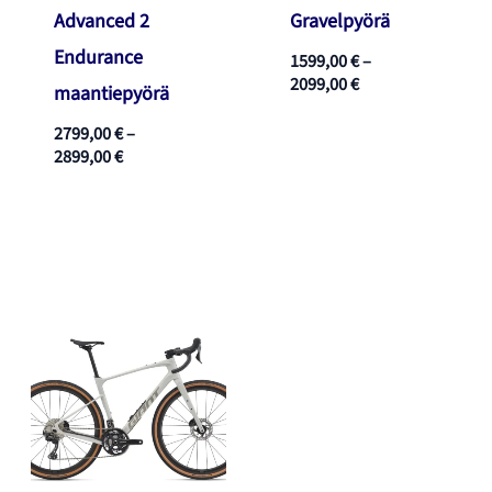
Advanced 2
Gravelpyörä
Endurance
1599,00
€
–
Hintaluokka:
2099,00
€
maantiepyörä
1599,00 €
-
2799,00
€
–
2099,00 €
Hintaluokka:
2899,00
€
2799,00 €
-
2899,00 €