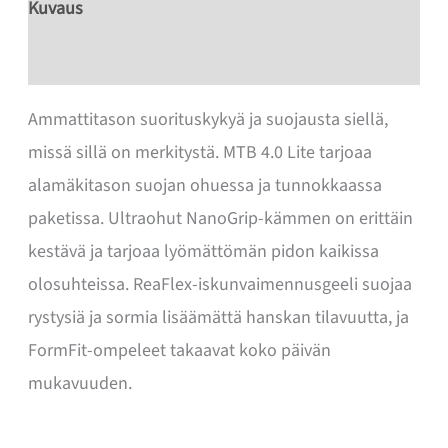
ajohanskat
Kuvaus
määrä
Lisätiedot
Ammattitason suorituskykyä ja suojausta siellä,
missä sillä on merkitystä. MTB 4.0 Lite tarjoaa
alamäkitason suojan ohuessa ja tunnokkaassa
paketissa. Ultraohut NanoGrip-kämmen on erittäin
kestävä ja tarjoaa lyömättömän pidon kaikissa
olosuhteissa. ReaFlex-iskunvaimennusgeeli suojaa
rystysiä ja sormia lisäämättä hanskan tilavuutta, ja
FormFit-ompeleet takaavat koko päivän
mukavuuden.