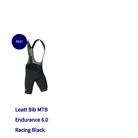
hinta
hinta
40,00 €.
33,90 €.
oli:
on:
65,00 €.
54,90 €.
Ale!
Leatt Bib MTB
Endurance 6.0
Racing Black