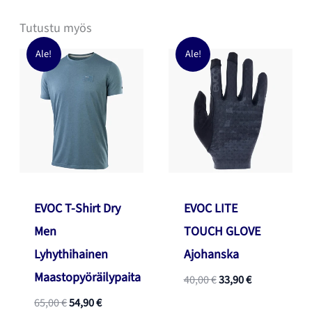
Tutustu myös
Ale!
Ale!
EVOC T-Shirt Dry
EVOC LITE
Men
TOUCH GLOVE
Lyhythihainen
Ajohanska
Maastopyöräilypaita
Alkuperäinen
Nykyinen
40,00
€
33,90
€
hinta
hinta
Alkuperäinen
Nykyinen
65,00
€
54,90
€
oli:
on: