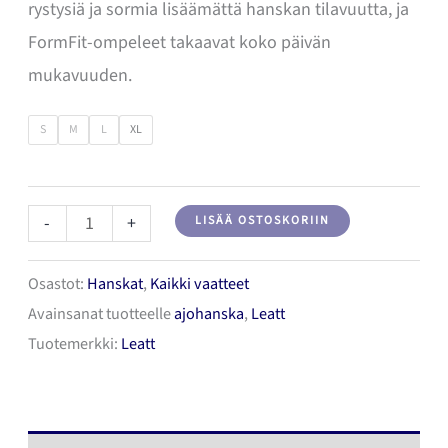
rystysiä ja sormia lisäämättä hanskan tilavuutta, ja
FormFit-ompeleet takaavat koko päivän
mukavuuden.
S
M
L
XL
LEATT
-
+
LISÄÄ OSTOSKORIIN
Glove
Osastot:
Hanskat
,
Kaikki vaatteet
MTB
Avainsanat tuotteelle
ajohanska
,
Leatt
4.0
Tuotemerkki:
Leatt
Lite
Stealth
Black/Grey