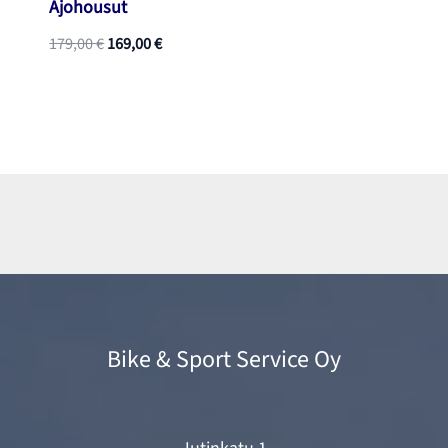
Ajohousut
Alkuperäinen
Nykyinen
179,00
€
169,00
€
hinta
hinta
oli:
on:
179,00 €.
169,00 €.
Bike & Sport Service Oy