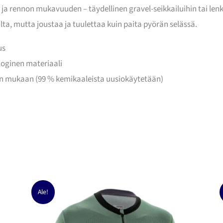
ja rennon mukavuuden – täydellinen gravel-seikkailuihin tai lenk
ta, mutta joustaa ja tuulettaa kuin paita pyörän selässä.
us
loginen materiaali
den mukaan (99 % kemikaaleista uusiokäytetään)
Ale!