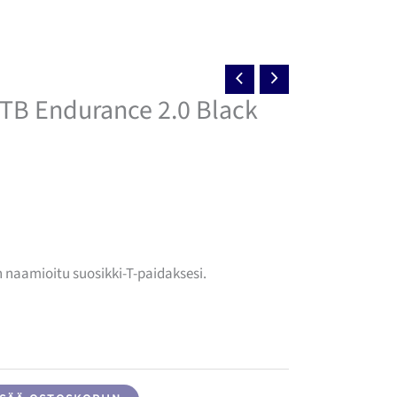
MTB Endurance 2.0 Black
inen
ykyinen
nta
:
n naamioitu suosikki-T-paidaksesi.
,90 €.