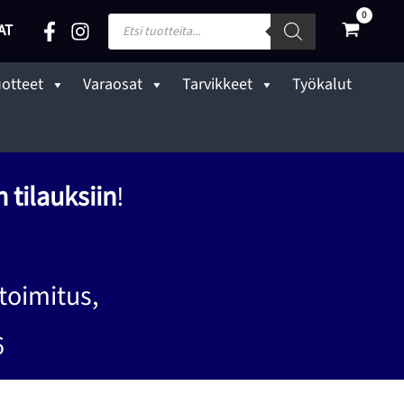
Products
AT
search
uotteet
Varaosat
Tarvikkeet
Työkalut
 tilauksiin
!
toimitus,
6