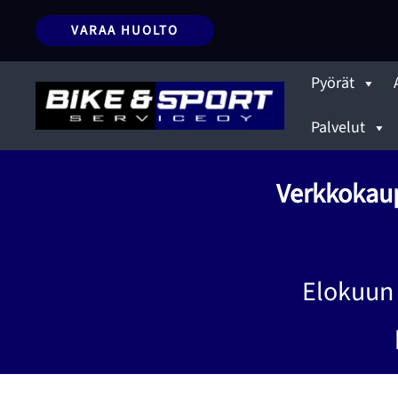
Siirry
VARAA HUOLTO
sisältöön
Pyörät
Palvelut
Verkkokaup
Elokuun 