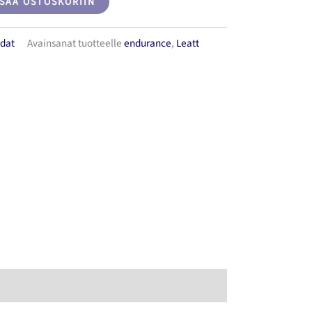
ISÄÄ OSTOSKORIIN
idat
Avainsanat tuotteelle
endurance
,
Leatt