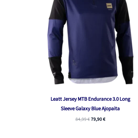
Leatt Jersey MTB Endurance 3.0 Long
Sleeve Galaxy Blue Ajopaita
Alkuperäinen
Nykyinen
84,99
€
79,90
€
hinta
hinta
oli:
on:
84,99 €.
79,90 €.