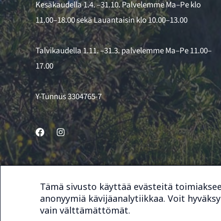
Kesäkaudella 1.4. –31.10. Palvelemme Ma–Pe klo
11.00–18.00 sekä Lauantaisin klo 10.00–13.00
Talvikaudella 1.11. –31.3. palvelemme Ma–Pe 11.00–
17.00
Y-Tunnus 3304765-7
Tämä sivusto käyttää evästeitä toimiakse
© 2026 Bike & Sport Service
anonyymiä kävijäanalytiikkaa. Voit hyväksyä
vain välttämättömät.
Sivuston toteutus
Digimys Oy