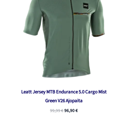
Leatt Jersey MTB Endurance 5.0 Cargo Mist
Green V26 Ajopaita
Alkuperäinen
Nykyinen
99,99
€
96,90
€
hinta
hinta
oli:
on:
99,99 €.
96,90 €.