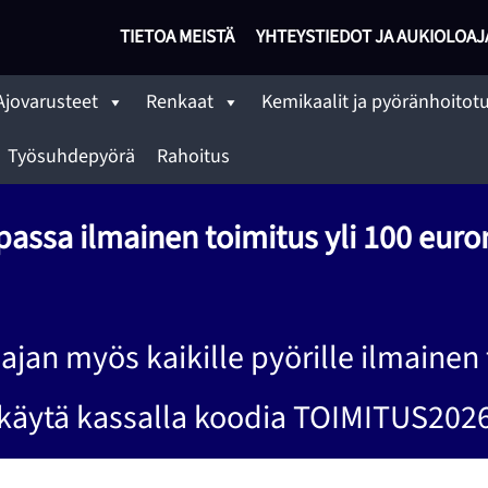
TIETOA MEISTÄ
YHTEYSTIEDOT JA AUKIOLOAJ
Ajovarusteet
Renkaat
Kemikaalit ja pyöränhoitot
Työsuhdepyörä
Rahoitus
assa ilmainen toimitus yli 100 euron
ajan myös kaikille pyörille ilmainen 
käytä kassalla koodia TOIMITUS202