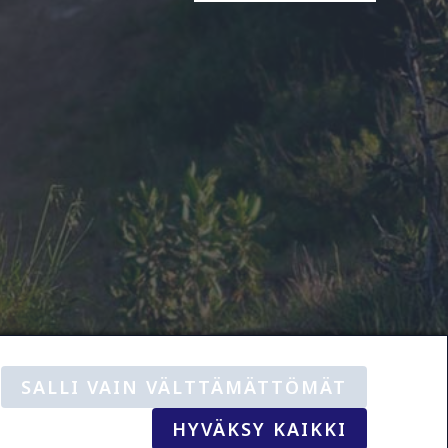
SALLI VAIN VÄLTTÄMÄTTÖMÄT
te
käyttöehdot
HYVÄKSY KAIKKI