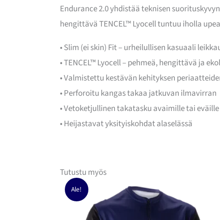
Endurance 2.0 yhdistää teknisen suorituskyvyn 
hengittävä TENCEL™ Lyocell tuntuu iholla upeal
• Slim (ei skin) Fit – urheilullisen kasuaali leikka
• TENCEL™ Lyocell – pehmeä, hengittävä ja eko
• Valmistettu kestävän kehityksen periaattei
• Perforoitu kangas takaa jatkuvan ilmavirran
• Vetoketjullinen takatasku avaimille tai eväille
• Heijastavat yksityiskohdat alaselässä
Tutustu myös
Ale!