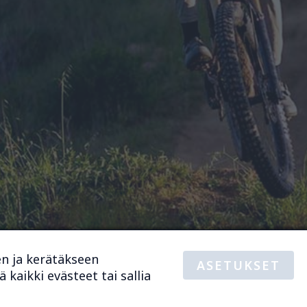
en ja kerätäkseen
ASETUKSET
Tietosuojaselos
 kaikki evästeet tai sallia
Verkkokaupan 