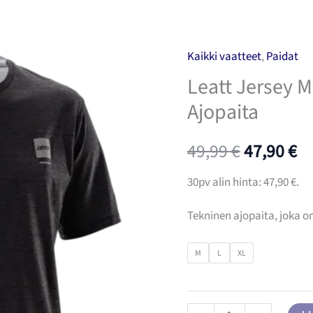
Kaikki vaatteet
,
Paidat
Leatt Jersey 
Ajopaita
Alkuperä
N
49,99
€
47,90
€
hinta
hi
30pv alin hinta:
47,90
€
.
oli:
on
Tekninen ajopaita, joka o
49,99 €.
47
M
L
XL