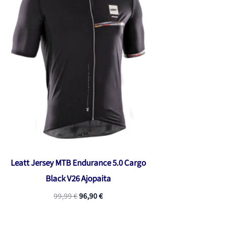
Leatt Jersey MTB Endurance 5.0 Cargo
Black V26 Ajopaita
Alkuperäinen
Nykyinen
99,99
€
96,90
€
hinta
hinta
oli:
on:
99,99 €.
96,90 €.