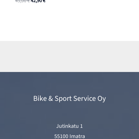
Alkuperäinen
Nykyinen
45,00
€
42,90
€
hinta
hinta
oli:
on:
45,00 €.
42,90 €.
Bike & Sport Service Oy
Jutinkatu 1
55100 Imatra