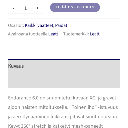
Leatt
-
+
LISÄÄ OSTOSKORIIN
Jersey
Osastot:
Kaikki vaatteet
,
Paidat
MTB
Avainsana tuotteelle
Leatt
Tuotemerkki:
Leatt
Endurance
6.0
Women
Racing
Kuvaus
Pink
Lisätiedot
Ajopaita
määrä
Endurance 6.0 on suunniteltu kovaan XC- ja gravel-
ajoon naisten mitoituksella. ″Toinen iho″ -istuvuus
ja aerodynaaminen leikkaus pitävät sinut nopeana.
Kevyt 360° stretch ja kätketyt mesh-paneelit