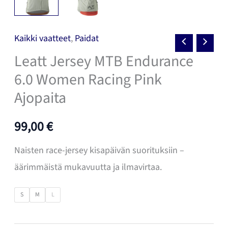
Kaikki vaatteet
,
Paidat
Leatt Jersey MTB Endurance
6.0 Women Racing Pink
Ajopaita
99,00
€
Naisten race-jersey kisapäivän suorituksiin –
äärimmäistä mukavuutta ja ilmavirtaa.
S
M
L