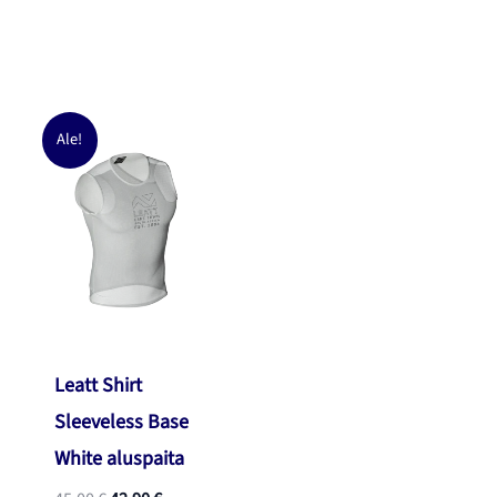
45,00 €.
42,90 €.
Ale!
Leatt Shirt
Sleeveless Base
White aluspaita