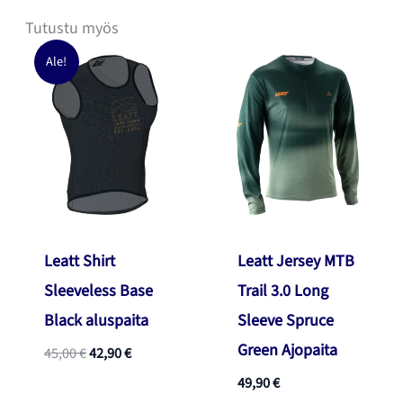
Tutustu myös
Ale!
Leatt Shirt
Leatt Jersey MTB
Sleeveless Base
Trail 3.0 Long
Black aluspaita
Sleeve Spruce
Green Ajopaita
Alkuperäinen
Nykyinen
45,00
€
42,90
€
hinta
hinta
49,90
€
oli:
on: