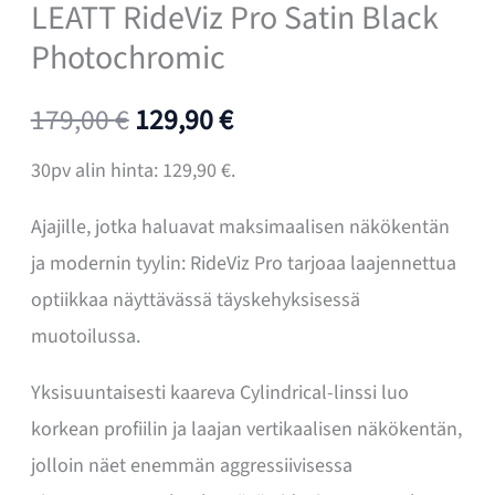
LEATT RideViz Pro Satin Black
Photochromic
Alkuperäinen
Nykyinen
179,00
€
129,90
€
hinta
hinta
30pv alin hinta:
129,90
€
.
oli:
on:
Ajajille, jotka haluavat maksimaalisen näkökentän
ja modernin tyylin: RideViz Pro tarjoaa laajennettua
179,00 €.
129,90 €.
optiikkaa näyttävässä täyskehyksisessä
muotoilussa.
Yksisuuntaisesti kaareva Cylindrical-linssi luo
korkean profiilin ja laajan vertikaalisen näkökentän,
jolloin näet enemmän aggressiivisessa