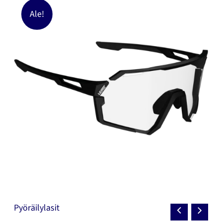
Ale!
Pyöräilylasit