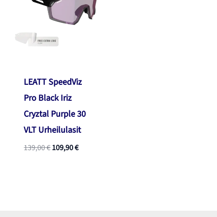
LEATT SpeedViz
Pro Black Iriz
Cryztal Purple 30
VLT Urheilulasit
Alkuperäinen
Nykyinen
139,00
€
109,90
€
hinta
hinta
oli:
on:
139,00 €.
109,90 €.