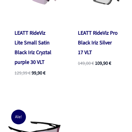
LEATT RideViz
LEATT RideViz Pro
Lite Small Satin
Black Iriz Silver
Black Iriz Cryztal
17 VLT
purple 30 VLT
Alkuperäinen
Nykyinen
149,00
€
109,90
€
hinta
hinta
Alkuperäinen
Nykyinen
129,99
€
99,90
€
oli:
on:
hinta
hinta
149,00 €.
109,90 €.
oli:
on:
129,99 €.
99,90 €.
Ale!