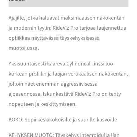
Ajajille, jotka haluavat maksimaalisen näkökentän
ja modernin tyylin: RideViz Pro tarjoaa laajennettua
optiikkaa näyttävässä täyskehyksisessä
muotoilussa.
Yksisuuntaisesti kaareva Cylindrical-linssi luo
korkean profiilin ja laajan vertikaalisen näkökentän,
jolloin näet enemmän aggressiivisessa
ajoasennossa. Iskunkestävä RideViz Pro on tehty
nopeuteen ja keskittymiseen.
KOKO: Sopii keskikokoisille ja suurille kasvoille
KEHYKSEN MUOTO: Täyskehys integroidulla lian