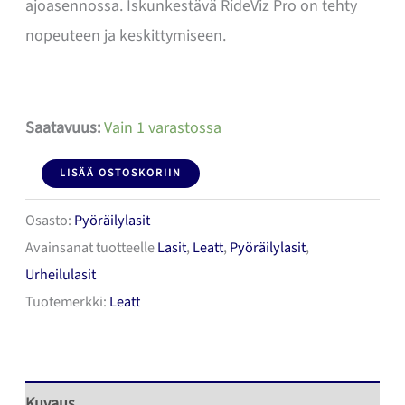
ajoasennossa. Iskunkestävä RideViz Pro on tehty
nopeuteen ja keskittymiseen.
Saatavuus:
Vain 1 varastossa
LEATT
LISÄÄ OSTOSKORIIN
RideViz
Osasto:
Pyöräilylasit
Pro
Avainsanat tuotteelle
Lasit
,
Leatt
,
Pyöräilylasit
,
Satin
Urheilulasit
Black
Tuotemerkki:
Leatt
Photochromic
määrä
Kuvaus