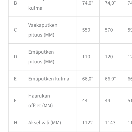
B
74,0°
74,0°
74
kulma
Vaakaputken
C
550
570
5
pituus
(MM)
Emäputken
D
110
120
1
pituus
(MM)
E
Emäputken kulma
66,0°
66,0°
66
Haarukan
F
44
44
5
offset
(MM)
H
Akseliväli
(MM)
1122
1143
1