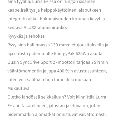
aina tyylillä. Lurra E+:ssa on rungon sisäinen
kaapelireititys ja helppokäyttöinen, alaputkeen
integroitu akku. Kokonaisuuden kruunaa kevyt ja
kestävä ALUXX-alumiinirunko.
Kyvykäs ja tehokas
Pysy aina hallinnassa 130 mm:n etujousituksella ja
aja entistä pidemmälle EnergyPak 625Wh akulla.
Uusin SyncDrive Sport 2 -moottori tarjoaa 75 Nm:n
vääntömomentin ja jopa 400 %:n avustussuhteen,
joten voit säätää tehoa tarpeidesi mukaan.
Mukautuva
Oletko lähdössä seikkailuun? Voit kiinnittää Lurra
E+:aan takatelineen, jalustan ja etuvalon, joten
pidemmätkin ajomatkat onnistuvat vaivattomasti.