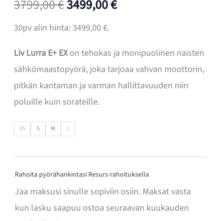
Alkuperäinen
Nykyinen
3799,00
€
3499,00
€
hinta
hinta
30pv alin hinta:
3499,00
€
.
oli:
on:
Liv Lurra E+ EX
on tehokas ja monipuolinen naisten
sähkömaastopyörä, joka tarjoaa vahvan moottorin,
3799,00 €.
3499,00 €.
pitkän kantaman ja varman hallittavuuden niin
poluille kuin sorateille.
XS
S
M
L
Rahoita pyörähankintasi Resurs-rahoituksella
Jaa maksusi sinulle sopiviin osiin. Maksat vasta
kun lasku saapuu ostoa seuraavan kuukauden