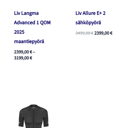
Liv Langma
Liv Allure E+ 2
Advanced 1 QOM
sähköpyörä
2025
Alkuperäinen
Nykyine
3499,00
€
2399,00
€
hinta
hinta
maantiepyörä
oli:
on:
3499,00 €.
2399,00 
2399,00
€
–
Hintaluokka:
3199,00
€
2399,00 €
-
3199,00 €