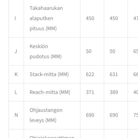
Takahaarukan
I
alaputken
450
450
4
pituus
(MM)
Keskiön
J
50
50
6
pudotus
(MM)
K
Stack-mitta
(MM)
622
631
6
L
Reach-mitta
(MM)
371
389
4
Ohjaustangon
N
690
690
7
leveys
(MM)