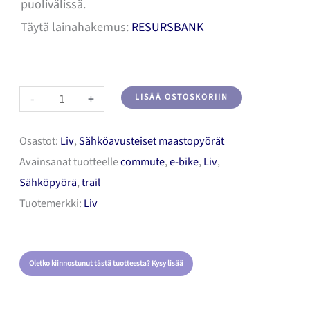
puolivälissä.
Täytä lainahakemus:
RESURSBANK
Liv
-
+
LISÄÄ OSTOSKORIIN
Lurra
Osastot:
Liv
,
Sähköavusteiset maastopyörät
E+
Avainsanat tuotteelle
commute
,
e-bike
,
Liv
,
EX
Sähköpyörä
,
trail
Sähkömaastopyörä
Tuotemerkki:
Liv
määrä
Oletko kiinnostunut tästä tuotteesta? Kysy lisää