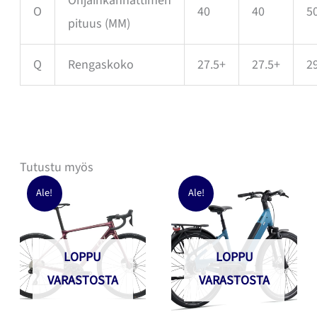
Ohjainkannattimen
O
40
40
5
pituus
(MM)
Q
Rengaskoko
27.5+
27.5+
2
Tutustu myös
Ale!
Ale!
LOPPU
LOPPU
VARASTOSTA
VARASTOSTA