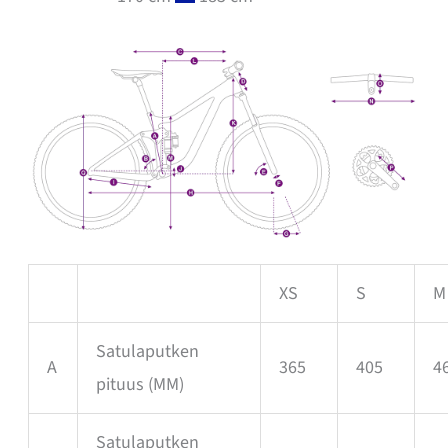
XS
S
M
Satulaputken
A
365
405
4
pituus
(MM)
Satulaputken