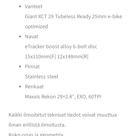
Vanteet
Giant XCT 29 Tubeless Ready 25mm e-bike
optimized
Navat
eTracker boost alloy 6-bolt disc
15x110mm[F] 12x148mm[R]
Pinnat
Stainless steel
Renkaat
Maxxis Rekon 29×2.4″, EXO, 60TPI
Kaikki ilmoitetut tekniset tiedot voivat muuttua
ilman erillistä ilmoitusta.
Koko-opas ja geometria