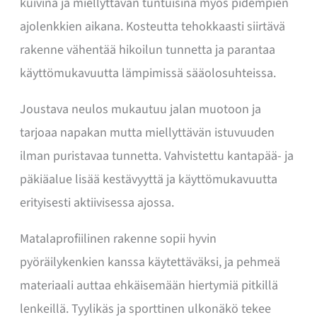
kuivina ja miellyttävän tuntuisina myös pidempien
ajolenkkien aikana. Kosteutta tehokkaasti siirtävä
rakenne vähentää hikoilun tunnetta ja parantaa
käyttömukavuutta lämpimissä sääolosuhteissa.
Joustava neulos mukautuu jalan muotoon ja
tarjoaa napakan mutta miellyttävän istuvuuden
ilman puristavaa tunnetta. Vahvistettu kantapää- ja
päkiäalue lisää kestävyyttä ja käyttömukavuutta
erityisesti aktiivisessa ajossa.
Matalaprofiilinen rakenne sopii hyvin
pyöräilykenkien kanssa käytettäväksi, ja pehmeä
materiaali auttaa ehkäisemään hiertymiä pitkillä
lenkeillä. Tyylikäs ja sporttinen ulkonäkö tekee