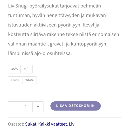
Liv Snug -pyöräilysukat tarjoavat pehmeän
tuntuman, hyvän hengittävyyden ja mukavan
istuvuuden aktiiviseen pyöräilyyn. Kevyt ja
kosteutta siirtävä rakenne tekee niistä erinomaisen
valinnan maantie-, gravel- ja kuntopyöräilyyn
lämpimissä ajo-olosuhteissa.
XS/S
M/L
Black
White
Liv
-
+
LISÄÄ OSTOSKORIIN
Snug
Osastot:
Sukat
,
Kaikki vaatteet
,
Liv
Pyöräilysukat