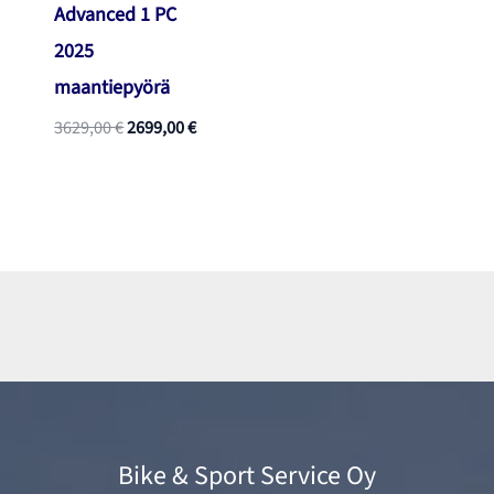
Advanced 1 PC
2025
maantiepyörä
Alkuperäinen
Nykyinen
3629,00
€
2699,00
€
hinta
hinta
oli:
on:
3629,00 €.
2699,00 €.
Bike & Sport Service Oy