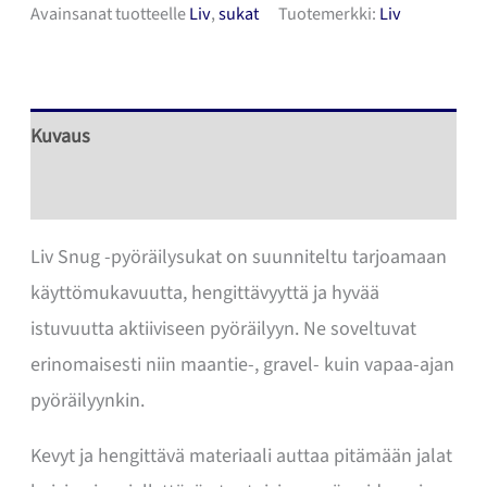
Avainsanat tuotteelle
Liv
,
sukat
Tuotemerkki:
Liv
määrä
Kuvaus
Lisätiedot
Liv Snug -pyöräilysukat on suunniteltu tarjoamaan
käyttömukavuutta, hengittävyyttä ja hyvää
istuvuutta aktiiviseen pyöräilyyn. Ne soveltuvat
erinomaisesti niin maantie-, gravel- kuin vapaa-ajan
pyöräilyynkin.
Kevyt ja hengittävä materiaali auttaa pitämään jalat