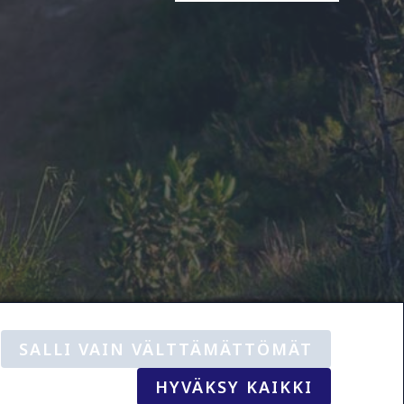
SALLI VAIN VÄLTTÄMÄTTÖMÄT
te
käyttöehdot
HYVÄKSY KAIKKI