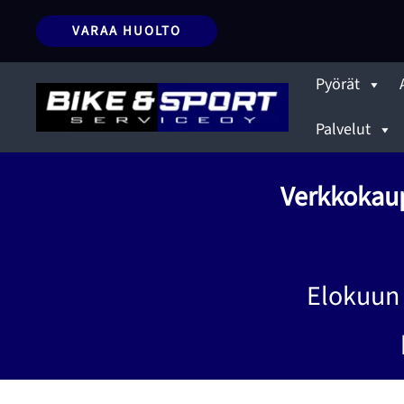
Siirry
VARAA HUOLTO
sisältöön
Pyörät
Palvelut
Verkkokaup
Elokuun 