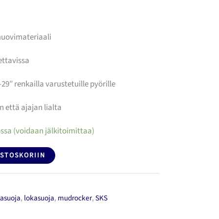
muovimateriaali
ettavissa
–29″ renkailla varustetuille pyörille
 että ajajan lialta
ssa (voidaan jälkitoimittaa)
OSTOSKORIIN
kasuoja
,
lokasuoja
,
mudrocker
,
SKS