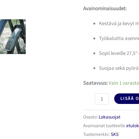
Avainominaisuudet:
Kestävä ja kevyt 
Työkaluitta asenn
Sopii leveille 27,5″
Suojaa sekä pyörän
Saatavuus:
Vain 1 varasto
Lokasuoja
LISÄÄ 
SKS
Mudrocker
Osasto:
Lokasuojat
Avainsanat tuotteelle
etulo
Etu
Tuotemerkki:
SKS
27,5"-29"