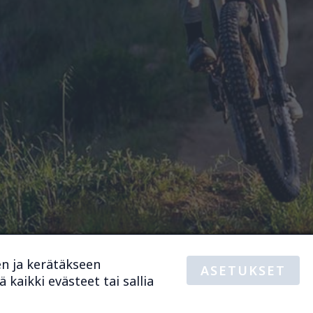
en ja kerätäkseen
ASETUKSET
Tietosuojaselos
 kaikki evästeet tai sallia
Verkkokaupan 