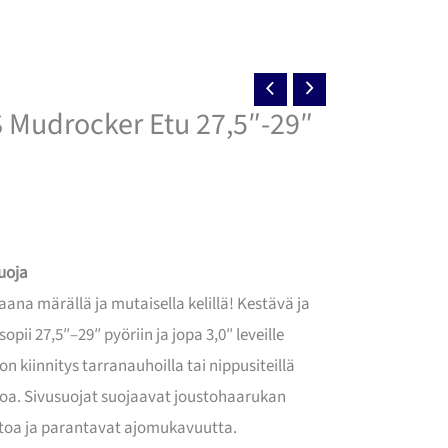
 Mudrocker Etu 27,5″-29″
inen
ykyinen
nta
:
uoja
taana märällä ja mutaisella kelillä! Kestävä ja
,90 €.
pii 27,5″–29″ pyöriin ja jopa 3,0″ leveille
on kiinnitys tarranauhoilla tai nippusiteillä
oa. Sivusuojat suojaavat joustohaarukan
ltoa ja parantavat ajomukavuutta.