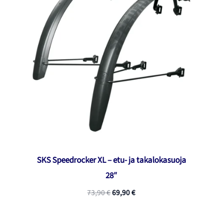
SKS Speedrocker XL – etu- ja takalokasuoja
28″
Alkuperäinen
Nykyinen
73,90
€
69,90
€
hinta
hinta
oli:
on:
73,90 €.
69,90 €.