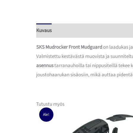
Kuvaus
SKS Mudrocker Front Mudguard
on laadukas ja
Valmistettu kestävästä muovista ja suunnitelt
asennus
tarranauhoilla tai nippusiteillä tekee 
joustohaarukan sisäosiin, mikä auttaa pident
Tutustu myös
Ale!