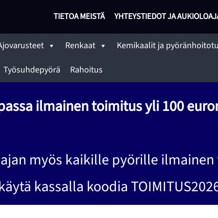
TIETOA MEISTÄ
YHTEYSTIEDOT JA AUKIOLOAJ
Ajovarusteet
Renkaat
Kemikaalit ja pyöränhoitot
Työsuhdepyörä
Rahoitus
assa ilmainen toimitus yli 100 euron
ajan myös kaikille pyörille ilmainen 
käytä kassalla koodia TOIMITUS202