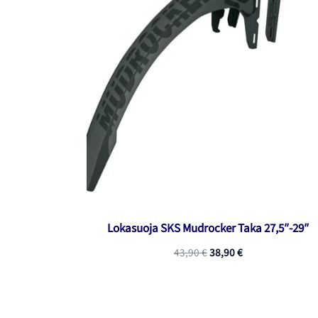
Lokasuoja SKS Mudrocker Taka 27,5″-29″
Alkuperäinen
Nykyinen
43,90
€
38,90
€
hinta
hinta
oli:
on:
43,90 €.
38,90 €.