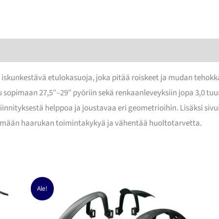
määrä
 iskunkestävä etulokasuoja, joka pitää roiskeet ja mudan tehokka
u sopimaan 27,5″–29″ pyöriin sekä renkaanleveyksiin jopa 3,0 tu
kiinnityksestä helppoa ja joustavaa eri geometrioihin. Lisäksi siv
ämään haarukan toimintakykyä ja vähentää huoltotarvetta.
Ale!