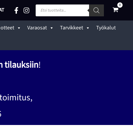
Products
AT
search
uotteet
Varaosat
Tarvikkeet
Työkalut
 tilauksiin
!
toimitus,
6