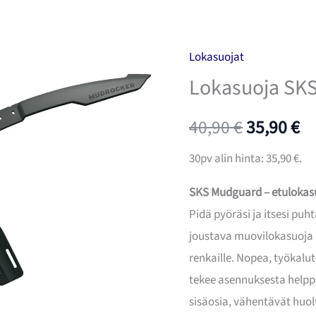
Lokasuojat
Lokasuoja SKS
Alkuperä
N
40,90
€
35,90
€
hinta
hi
30pv alin hinta:
35,90
€
.
oli:
on
SKS Mudguard – etulokas
Pidä pyöräsi ja itsesi puh
40,90 €.
35
joustava muovilokasuoja so
renkaille. Nopea, työkalut
tekee asennuksesta helpp
sisäosia, vähentävät huo