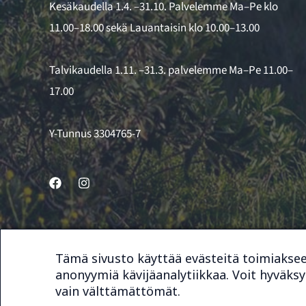
Kesäkaudella 1.4. –31.10. Palvelemme Ma–Pe klo
11.00–18.00 sekä Lauantaisin klo 10.00–13.00
Talvikaudella 1.11. –31.3. palvelemme Ma–Pe 11.00–
17.00
Y-Tunnus 3304765-7
Tämä sivusto käyttää evästeitä toimiakse
© 2026 Bike & Sport Service
anonyymiä kävijäanalytiikkaa. Voit hyväksyä
vain välttämättömät.
Sivuston toteutus
Digimys Oy