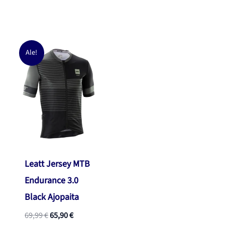
69,99 €.
67,90 €.
Ale!
Leatt Jersey MTB
Endurance 3.0
Black Ajopaita
Alkuperäinen
Nykyinen
69,99
€
65,90
€