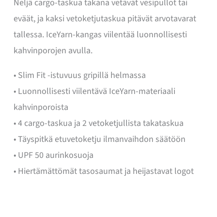
Neljä cargo-taskua takana vetävät vesipullot tai
eväät, ja kaksi vetoketjutaskua pitävät arvotavarat
tallessa. IceYarn-kangas viilentää luonnollisesti
kahvinporojen avulla.
• Slim Fit -istuvuus gripillä helmassa
• Luonnollisesti viilentävä IceYarn-materiaali
kahvinporoista
• 4 cargo-taskua ja 2 vetoketjullista takataskua
• Täyspitkä etuvetoketju ilmanvaihdon säätöön
• UPF 50 aurinkosuoja
• Hiertämättömät tasosaumat ja heijastavat logot