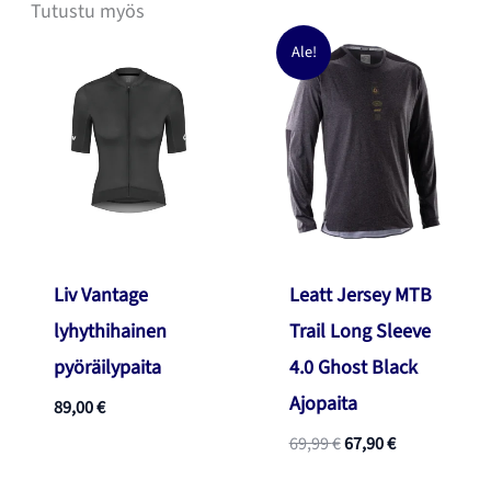
Tutustu myös
Ale!
Liv Vantage
Leatt Jersey MTB
lyhythihainen
Trail Long Sleeve
pyöräilypaita
4.0 Ghost Black
Ajopaita
89,00
€
Alkuperäinen
Nykyinen
69,99
€
67,90
€
hinta
hinta
oli:
on: