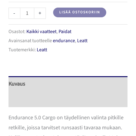
Leatt
-
+
LISÄÄ OSTOSKORIIN
Jersey
Osastot:
Kaikki vaatteet
,
Paidat
MTB
Avainsanat tuotteelle
endurance
,
Leatt
Endurance
Tuotemerkki:
Leatt
5.0
Cargo
Black
V26
Kuvaus
Ajopaita
Lisätiedot
määrä
Endurance 5.0 Cargo on täydellinen valinta pitkille
retkille, joissa tarvitset runsaasti tavaraa mukaan.