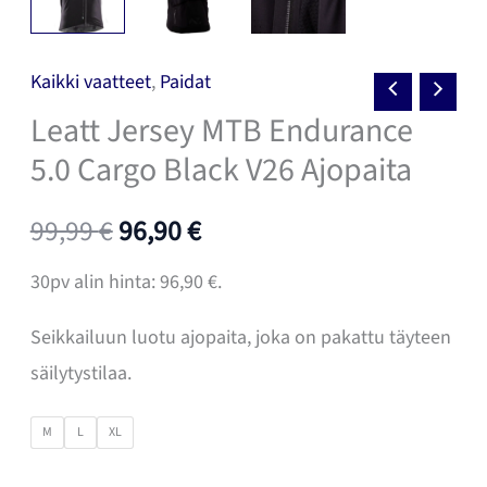
Kaikki vaatteet
,
Paidat
Leatt Jersey MTB Endurance
5.0 Cargo Black V26 Ajopaita
Alkuperäinen
Nykyinen
99,99
€
96,90
€
hinta
hinta
30pv alin hinta:
96,90
€
.
oli:
on:
Seikkailuun luotu ajopaita, joka on pakattu täyteen
säilytystilaa.
99,99 €.
96,90 €.
M
L
XL