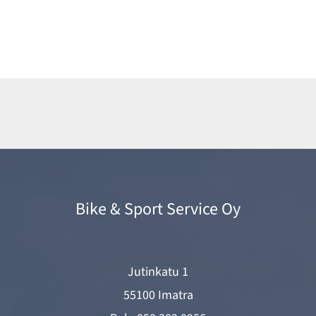
hinta
hinta
oli:
on:
69,99 €.
65,90 €.
Bike & Sport Service Oy
Jutinkatu 1
55100 Imatra