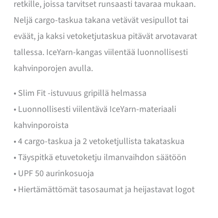
retkille, joissa tarvitset runsaasti tavaraa mukaan.
Neljä cargo-taskua takana vetävät vesipullot tai
eväät, ja kaksi vetoketjutaskua pitävät arvotavarat
tallessa. IceYarn-kangas viilentää luonnollisesti
kahvinporojen avulla.
• Slim Fit -istuvuus gripillä helmassa
• Luonnollisesti viilentävä IceYarn-materiaali
kahvinporoista
• 4 cargo-taskua ja 2 vetoketjullista takataskua
• Täyspitkä etuvetoketju ilmanvaihdon säätöön
• UPF 50 aurinkosuoja
• Hiertämättömät tasosaumat ja heijastavat logot