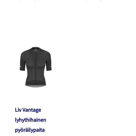
hinta
hinta
hinta
hinta
oli:
on:
oli:
on:
84,99 €.
79,90 €.
65,00 €.
54,90 €.
Liv Vantage
lyhythihainen
pyöräilypaita