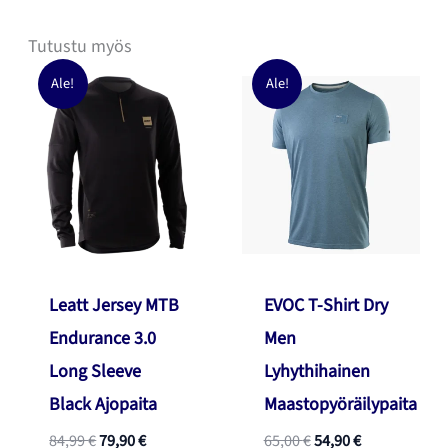
Tutustu myös
Ale!
Ale!
Leatt Jersey MTB
EVOC T-Shirt Dry
Endurance 3.0
Men
Long Sleeve
Lyhythihainen
Black Ajopaita
Maastopyöräilypaita
Alkuperäinen
Nykyinen
Alkuperäinen
Nykyinen
84,99
€
79,90
€
65,00
€
54,90
€