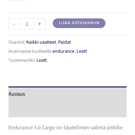
Leatt
-
+
LISÄÄ OSTOSKORIIN
Jersey
Osastot:
Kaikki vaatteet
,
Paidat
MTB
Avainsanat tuotteelle
endurance
,
Leatt
Endurance
Tuotemerkki:
Leatt
5.0
Cargo
Mist
Green
Kuvaus
V26
Lisätiedot
Ajopaita
määrä
Endurance 5.0 Cargo on täydellinen valinta pitkille