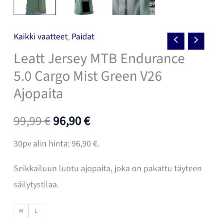
Kaikki vaatteet
,
Paidat
Leatt Jersey MTB Endurance
5.0 Cargo Mist Green V26
Ajopaita
Alkuperäinen
Nykyinen
99,99
€
96,90
€
hinta
hinta
30pv alin hinta:
96,90
€
.
oli:
on:
Seikkailuun luotu ajopaita, joka on pakattu täyteen
säilytystilaa.
99,99 €.
96,90 €.
M
L